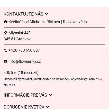
KONTAKTUJTE NÁS
Květinářství Michaela Říčková | Rozvoz květin
Mlýnská 449
345 61 Staňkov
+420 733 558 007
info@flowerinky.cz
4.8/5 ⭐ (18 recenzií)
Odporučil by zákazník kvetinárstvo po dokončení objednávky? ÁNO = 5⭐,
NIE = 1⭐
INFORMÁCIE PRE VÁS
Všeobecné obchodné podmienky
DORUČENIE KVETOV