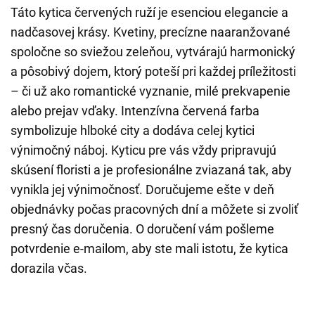
Táto kytica červených ruží je esenciou elegancie a
nadčasovej krásy. Kvetiny, precízne naaranžované
spoločne so sviežou zeleňou, vytvárajú harmonický
a pôsobivý dojem, ktorý poteší pri každej príležitosti
– či už ako romantické vyznanie, milé prekvapenie
alebo prejav vďaky. Intenzívna červená farba
symbolizuje hlboké city a dodáva celej kytici
výnimočný náboj. Kyticu pre vás vždy pripravujú
skúsení floristi a je profesionálne zviazaná tak, aby
vynikla jej výnimočnosť. Doručujeme ešte v deň
objednávky počas pracovných dní a môžete si zvoliť
presný čas doručenia. O doručení vám pošleme
potvrdenie e-mailom, aby ste mali istotu, že kytica
dorazila včas.