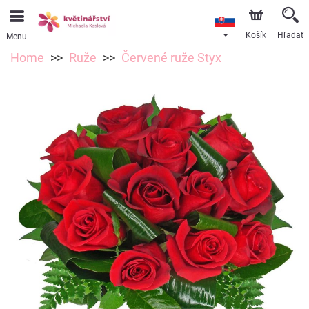
Košík
Hľadať
Menu
Home
Ruže
Červené ruže Styx