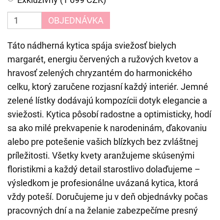
OBJEDNÁVKA
Táto nádherná kytica spája sviežosť bielych
margarét, energiu červených a ružových kvetov a
hravosť zelených chryzantém do harmonického
celku, ktorý zaručene rozjasní každý interiér. Jemné
zelené lístky dodávajú kompozícii dotyk elegancie a
sviežosti. Kytica pôsobí radostne a optimisticky, hodí
sa ako milé prekvapenie k narodeninám, ďakovaniu
alebo pre potešenie vašich blízkych bez zvláštnej
príležitosti. Všetky kvety aranžujeme skúsenými
floristikmi a každý detail starostlivo dolaďujeme –
výsledkom je profesionálne uvázaná kytica, ktorá
vždy poteší. Doručujeme ju v deň objednávky počas
pracovných dní a na želanie zabezpečíme presný