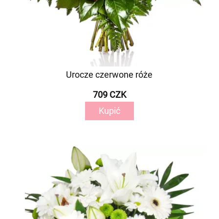
Urocze czerwone róże
709 CZK
Kupić