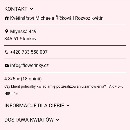
KONTAKT
Květinářství Michaela Říčková | Rozvoz květin
Mlýnská 449
345 61 Staňkov
+420 733 558 007
info@flowerinky.cz
4.8/5 ⭐ (18 opinii)
Czy klient poleciłby kwiaciarnię po zrealizowaniu zamówienia? TAK = 5⭐,
NIE = 1⭐
INFORMACJE DLA CIEBIE
Regulamin sklepu internetowego
DOSTAWA KWIATÓW
Ochrona danych osobowych
Opłaty za dostawę