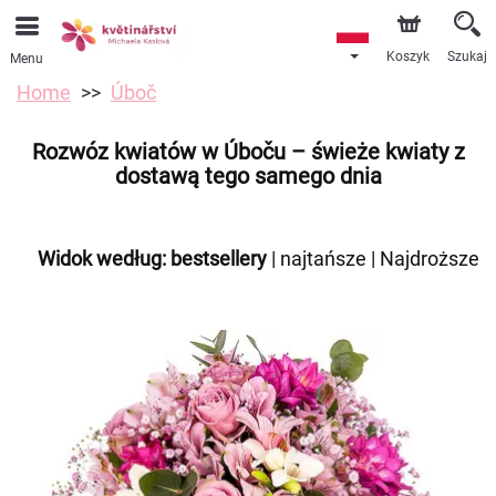
Koszyk
Szukaj
Menu
Home
Úboč
Rozwóz kwiatów w Úboču – świeże kwiaty z
dostawą tego samego dnia
Widok według:
bestsellery
|
najtańsze
|
Najdroższe