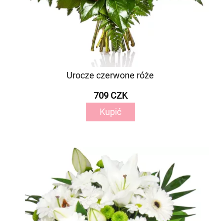
Urocze czerwone róże
709 CZK
Kupić