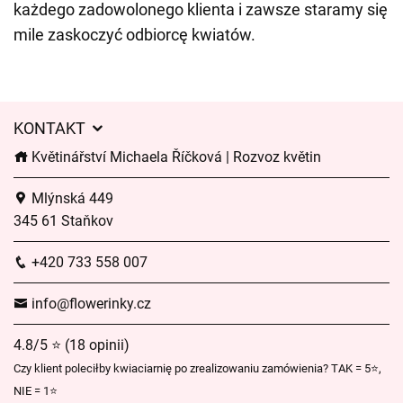
każdego zadowolonego klienta i zawsze staramy się
mile zaskoczyć odbiorcę kwiatów.
KONTAKT
Květinářství Michaela Říčková | Rozvoz květin
Mlýnská 449
345 61 Staňkov
+420 733 558 007
info@flowerinky.cz
4.8/5 ⭐ (18 opinii)
Czy klient poleciłby kwiaciarnię po zrealizowaniu zamówienia? TAK = 5⭐,
NIE = 1⭐