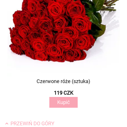
Czerwone róże (sztuka)
119 CZK
Kupić
PRZEWIŃ DO GÓRY