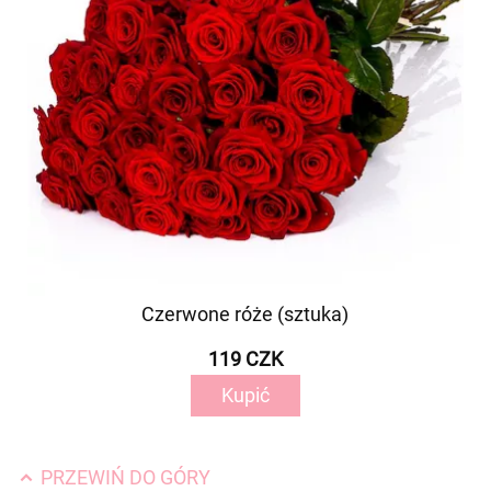
Czerwone róże (sztuka)
119 CZK
Kupić
PRZEWIŃ DO GÓRY