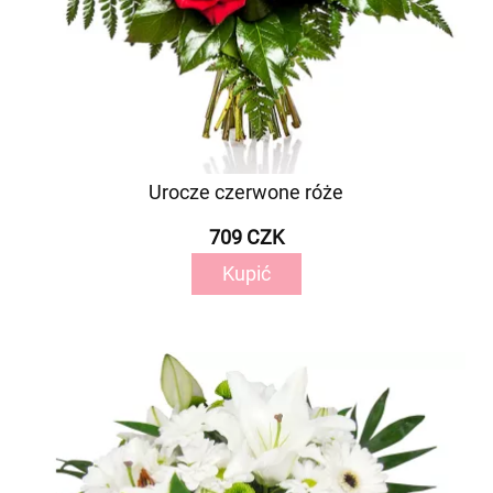
Urocze czerwone róże
709 CZK
Kupić