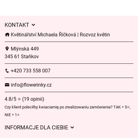
KONTAKT
Květinářství Michaela Říčková | Rozvoz květin
Mlýnská 449
345 61 Staňkov
+420 733 558 007
info@flowerinky.cz
4.8/5 ⭐ (19 opinii)
Czy klient poleciłby kwiaciarnię po zrealizowaniu zamówienia? TAK = 5⭐,
NIE = 1⭐
INFORMACJE DLA CIEBIE
Regulamin sklepu internetowego