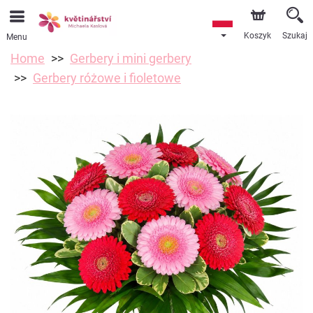
Koszyk
Szukaj
Menu
Home
Gerbery i mini gerbery
Gerbery różowe i fioletowe