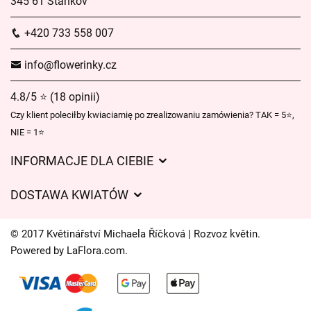
345 61 Staňkov
+420 733 558 007
info@flowerinky.cz
4.8/5 ⭐ (18 opinii)
Czy klient poleciłby kwiaciarnię po zrealizowaniu zamówienia? TAK = 5⭐,
NIE = 1⭐
INFORMACJE DLA CIEBIE
Regulamin sklepu internetowego
DOSTAWA KWIATÓW
Ochrona danych osobowych
Opłaty za dostawę
Czasy dostawy kwiatów – przegląd możliwości
© 2017 Květinářství Michaela Říčková | Rozvoz květin.
Gdzie dostarczamy kwiaty
Powered by
LaFlora.com
.
Ciasteczka
Kontakt