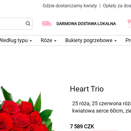
Gdzie dostarczamy kwiaty
|
Opłaty za do
Dostawa tego samego dnia
Wybierz datę dostawy
DARMOWA DOSTAWA LOKALNA
dostępna
Według typu
Róże
Bukiety pogrzebowe
Pr
Heart Trio
25 róża, 25 czerwona róża
kwiatowa serce 60cm, zi
7 589 CZK