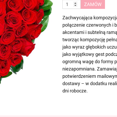
ZAMÓW
Zachwycająca kompozycja 
połączenie czerwonych i b
akcentami i subtelną ramą 
tworząc kompozycję pełną h
jako wyraz głębokich uczu
jako wyjątkowy gest podc
ogromną wagę do formy pr
niezapomniana. Zamawiaj
potwierdzeniem mailowym
dostawy – w dodatku real
dni robocze.