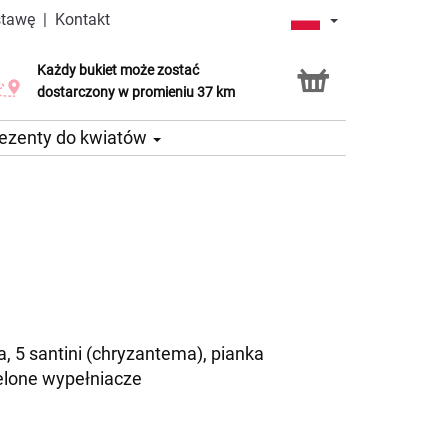
stawę
|
Kontakt
Każdy bukiet może zostać
Usługa Click & Collect
dostarczony w promieniu 37 km
ezenty do kwiatów
, 5 santini (chryzantema), pianka
elone wypełniacze