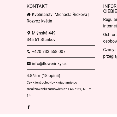
KONTAKT
INFOR
CIEBIE
Květinářství Michaela Říčková |
Regula
Rozvoz květin
intern
Mlýnská 449
Ochron
345 61 Staňkov
osobo
Czasy 
+420 733 558 007
przeglą
info@flowerinky.cz
4.8/5 ⭐ (18 opinii)
Czy klient poleciłby kwiaciarnię po
zrealizowaniu zamówienia? TAK = 5⭐, NIE =
1⭐