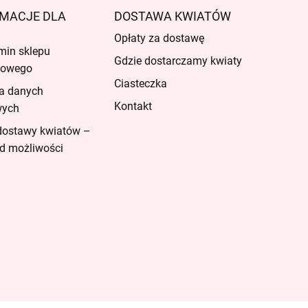
MACJE DLA
DOSTAWA KWIATÓW
Opłaty za dostawę
min sklepu
Gdzie dostarczamy kwiaty
etowego
Ciasteczka
a danych
Kontakt
wych
dostawy kwiatów –
d możliwości