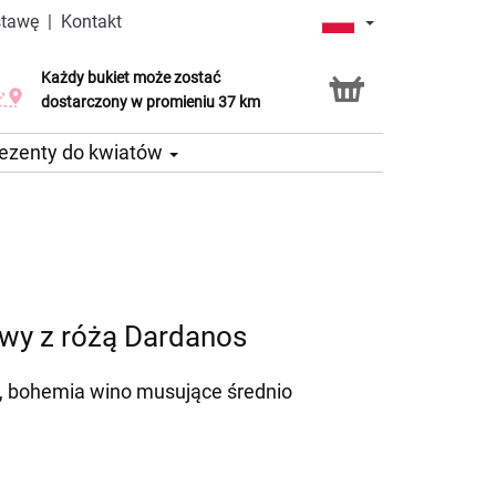
stawę
|
Kontakt
Każdy bukiet może zostać
Usługa Click & Collect
dostarczony w promieniu 37 km
ezenty do kwiatów
wy z różą Dardanos
i, bohemia wino musujące średnio