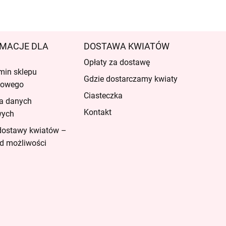
MACJE DLA
DOSTAWA KWIATÓW
Opłaty za dostawę
min sklepu
Gdzie dostarczamy kwiaty
etowego
Ciasteczka
a danych
Kontakt
wych
dostawy kwiatów –
d możliwości