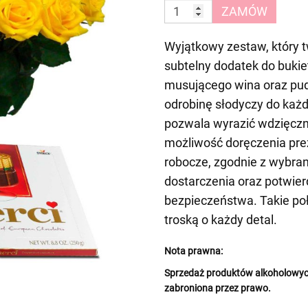
ZAMÓW
Wyjątkowy zestaw, który t
subtelny dodatek do bukie
musującego wina oraz pud
odrobinę słodyczy do każ
pozwala wyrazić wdzięczn
możliwość doręczenia prez
robocze, zgodnie z wybr
dostarczenia oraz potwier
bezpieczeństwa. Takie po
troską o każdy detal.
Nota prawna:
Sprzedaż produktów alkoholowych
zabroniona przez prawo.