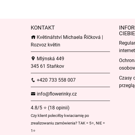
KONTAKT
INFOR
CIEBIE
Květinářství Michaela Říčková |
Regula
Rozvoz květin
intern
Mlýnská 449
Ochron
345 61 Staňkov
osobo
Czasy 
+420 733 558 007
przeglą
info@flowerinky.cz
4.8/5 ⭐ (18 opinii)
Czy klient poleciłby kwiaciarnię po
zrealizowaniu zamówienia? TAK = 5⭐, NIE =
1⭐