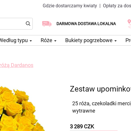
Gdzie dostarczamy kwiaty
|
Opłaty za do
Dostawa tego samego dnia
Wybierz datę dostawy
DARMOWA DOSTAWA LOKALNA
dostępna
Według typu
Róże
Bukiety pogrzebowe
Pr
różą Dardanos
Zestaw upominko
25 róża, czekoladki merc
wytrawne
3 289 CZK