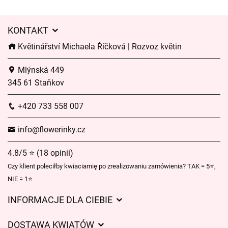
KONTAKT
Květinářství Michaela Říčková | Rozvoz květin
Mlýnská 449
345 61 Staňkov
+420 733 558 007
info@flowerinky.cz
4.8/5 ⭐ (18 opinii)
Czy klient poleciłby kwiaciarnię po zrealizowaniu zamówienia? TAK = 5⭐,
NIE = 1⭐
INFORMACJE DLA CIEBIE
Regulamin sklepu internetowego
DOSTAWA KWIATÓW