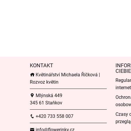
KONTAKT
INFOR
CIEBIE
Květinářství Michaela Říčková |
Regula
Rozvoz květin
intern
Mlýnská 449
Ochron
345 61 Staňkov
osobo
Czasy 
+420 733 558 007
przeglą
info@flowerinky.cz