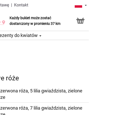
stawę
|
Kontakt
Każdy bukiet może zostać
Usługa Click & Collect
dostarczony w promieniu 37 km
ezenty do kwiatów
owe róże
czerwona róża, 5 lilia gwiaździsta, zielone
cze
czerwona róża, 7 lilia gwiaździsta, zielone
cze