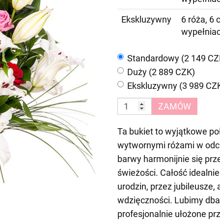
Ekskluzywny
6 róża, 6 
wypełnia
Standardowy (2 149 CZ
Duży (2 889 CZK)
Ekskluzywny (3 989 CZ
ZAMÓW
Ta bukiet to wyjątkowe poł
wytwornymi różami w odcie
barwy harmonijnie się prze
świeżości. Całość idealni
urodzin, przez jubileusze,
wdzięczności. Lubimy dba
profesjonalnie ułożone pr