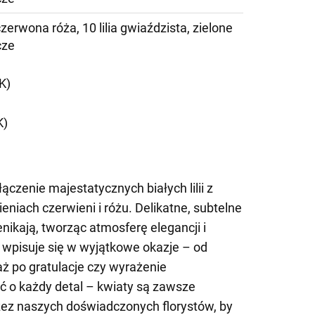
czerwona róża, 10 lilia gwiaździsta, zielone
cze
K)
K)
ączenie majestatycznych białych lilii z
niach czerwieni i różu. Delikatne, subtelne
nikają, tworząc atmosferę elegancji i
e wpisuje się w wyjątkowe okazje – od
 aż po gratulacje czy wyrażenie
ć o każdy detal – kwiaty są zawsze
zez naszych doświadczonych florystów, by