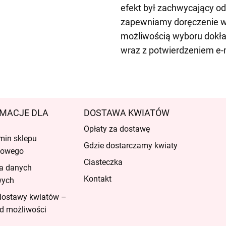
efekt był zachwycający od
zapewniamy doręczenie w 
możliwością wyboru dokła
wraz z potwierdzeniem e-
MACJE DLA
DOSTAWA KWIATÓW
Opłaty za dostawę
min sklepu
Gdzie dostarczamy kwiaty
etowego
Ciasteczka
a danych
Kontakt
wych
dostawy kwiatów –
d możliwości