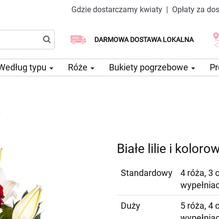
Gdzie dostarczamy kwiaty
|
Opłaty za do
Dostawa tego samego dnia
Wybierz datę dostawy
DARMOWA DOSTAWA LOKALNA
dostępna
Według typu
Róże
Bukiety pogrzebowe
Pr
e
Białe lilie i kolor
Standardowy
4 róża, 3 
wypełnia
Duży
5 róża, 4 
wypełnia